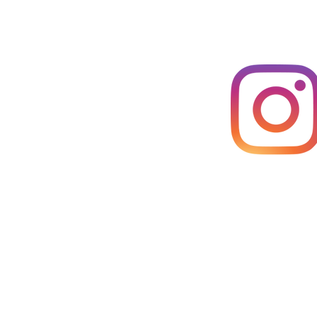
dwow
onat & K. Stuhr
el Hamburg
swerk 3
amburg
hamburg.de