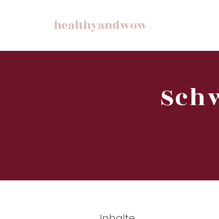
healthyandwow
Sch
Inhalte